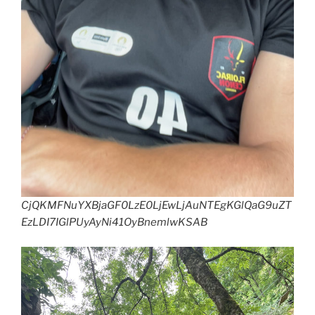
CjQKMFNuYXBjaGF0LzE0LjEwLjAuNTEgKGlQaG9uZT
EzLDI7IGlPUyAyNi41OyBnemlwKSAB