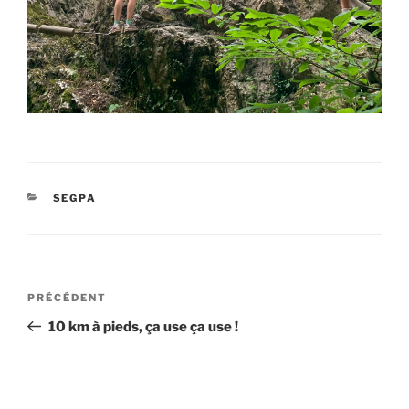
CATÉGORIES
SEGPA
Navigation
Article
PRÉCÉDENT
de
précédent
10 km à pieds, ça use ça use !
l’article