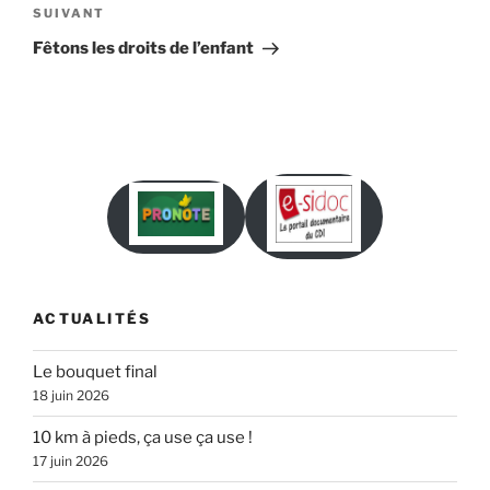
Article
SUIVANT
suivant
Fêtons les droits de l’enfant
ACTUALITÉS
Le bouquet final
18 juin 2026
10 km à pieds, ça use ça use !
17 juin 2026