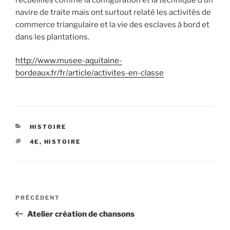
navire de traite mais ont surtout relaté les activités de
commerce triangulaire et la vie des esclaves à bord et
dans les plantations.
http://www.musee-aquitaine-
bordeaux.fr/fr/article/activites-en-classe
CATÉGORIES
HISTOIRE
ÉTIQUETTES
4E
,
HISTOIRE
Navigation
Article
PRÉCÉDENT
de
précédent
Atelier création de chansons
l’article