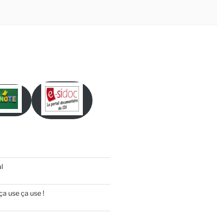
l
ça use ça use !