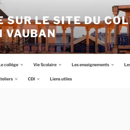
 SUR LE SITE DU CO
N VAUBAN
Le collège
Vie Scolaire
Les enseignements
Les
teliers
CDI
Liens utiles