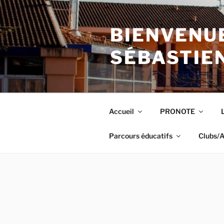
Aller
au
BIENVENUE
contenu
principal
SÉBASTIE
Accueil
PRONOTE
Parcours éducatifs
Clubs/A