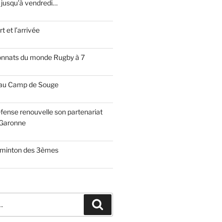
 jusqu’à vendredi…
t et l’arrivée
onnats du monde Rugby à 7
 au Camp de Souge
fense renouvelle son partenariat
Garonne
dminton des 3èmes
Recherche