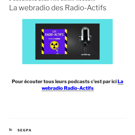
LE
La webradio des Radio-Actifs
Pour écouter tous leurs podcasts c’est par ici
La
webradio Radio-Actifs
CATÉGORIES
SEGPA