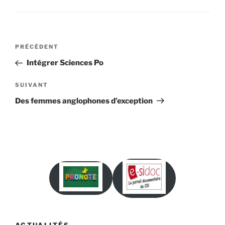
Navigation
Article
PRÉCÉDENT
de
précédent
Intégrer Sciences Po
l’article
Article
SUIVANT
suivant
Des femmes anglophones d’exception
ACTUALITÉS