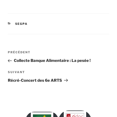
CATÉGORIES
SEGPA
Navigation
Article
PRÉCÉDENT
de
précédent
Collecte Banque Alimentaire : La pesée !
l’article
Article
SUIVANT
suivant
Récré-Concert des 6e ARTS