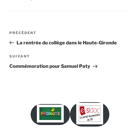
Navigation
Article
PRÉCÉDENT
de
précédent
La rentrée du collège dans le Haute-Gironde
l’article
Article
SUIVANT
suivant
Commémoration pour Samuel Paty