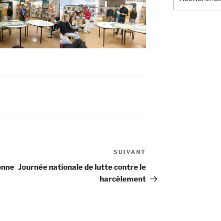
pour
:
SUIVANT
Article
suivant
onne
Journée nationale de lutte contre le
harcèlement