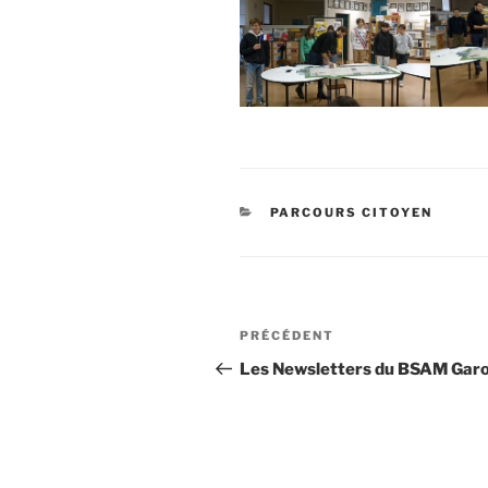
CATÉGORIES
PARCOURS CITOYEN
Navigation
Article
PRÉCÉDENT
de
précédent
Les Newsletters du BSAM Gar
l’article