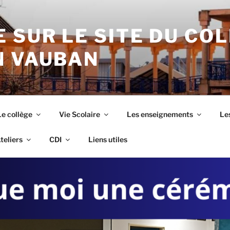
 SUR LE SITE DU CO
N VAUBAN
Le collège
Vie Scolaire
Les enseignements
Les
teliers
CDI
Liens utiles