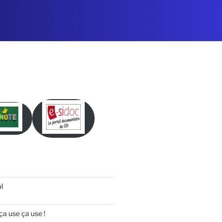
l
ça use ça use !