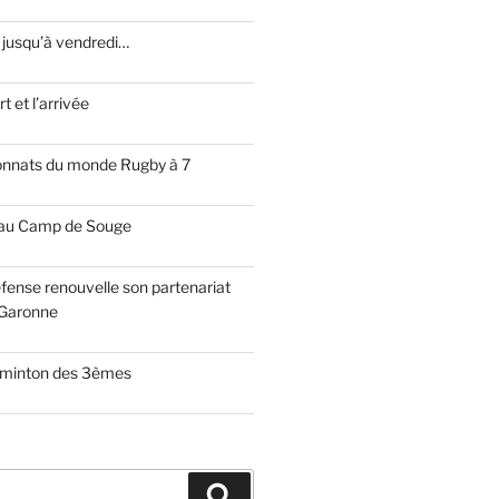
 jusqu’à vendredi…
t et l’arrivée
onnats du monde Rugby à 7
 au Camp de Souge
fense renouvelle son partenariat
Garonne
dminton des 3èmes
Recherche